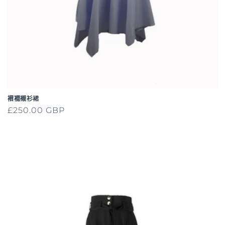
褶襉襯衫裙
定
£250.00 GBP
價