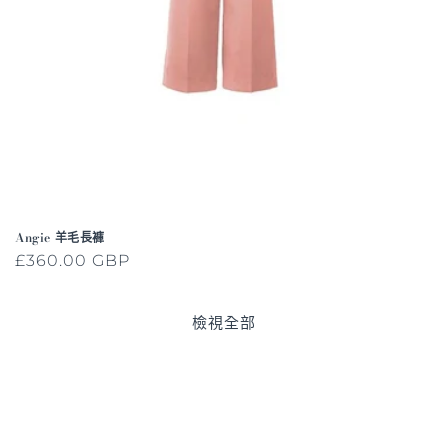
Angie 羊毛長褲
定
£360.00 GBP
價
檢視全部