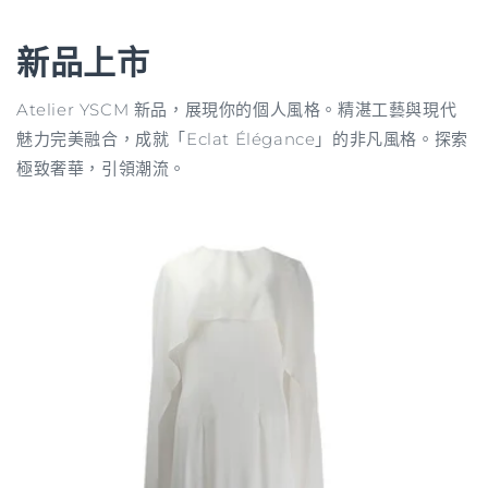
新品上市
Atelier YSCM 新品，展現你的個人風格。精湛工藝與現代
魅力完美融合，成就「Eclat Élégance」的非凡風格。探索
極致奢華，引領潮流。