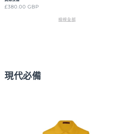
定
£380.00 GBP
價
檢視全部
現代必備