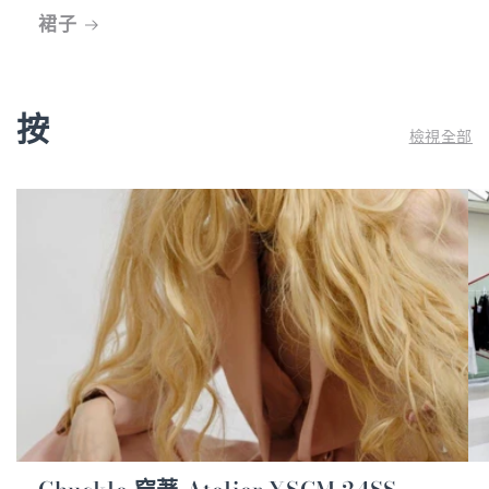
裙子
按
檢視全部